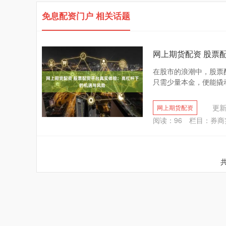
免息配资门户 相关话题
网上期货配资 股票
在股市的浪潮中，股票
只需少量本金，便能撬动
更新：
网上期货配资
阅读：
96
栏目：
券商
共