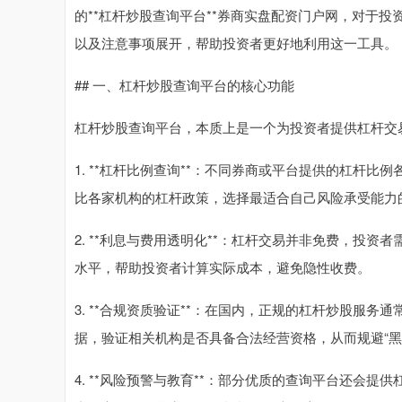
的**杠杆炒股查询平台**券商实盘配资门户网，对于
以及注意事项展开，帮助投资者更好地利用这一工具。
## 一、杠杆炒股查询平台的核心功能
杠杆炒股查询平台，本质上是一个为投资者提供杠杆交
1. **杠杆比例查询**：不同券商或平台提供的杠杆比
比各家机构的杠杆政策，选择最适合自己风险承受能力
2. **利息与费用透明化**：杠杆交易并非免费，投
水平，帮助投资者计算实际成本，避免隐性收费。
3. **合规资质验证**：在国内，正规的杠杆炒股服
据，验证相关机构是否具备合法经营资格，从而规避“黑
4. **风险预警与教育**：部分优质的查询平台还会