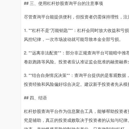
## 三、使用杠杆炒股查询平台的注意事项
尽管查询平台能提供便利，但投资者仍需保持理性，注
1. **杠杆不是“万能钥匙”**：杠杆会同时放大收
风控纪律，一次市场波动就可能导致本金全部亏损。
2. **远离非法配资**：部分非正规查询平台可能暗
卷款跑路等风险。投资者应认准证监会批准的融资融券
3. **结合自身情况决策**：查询平台提供的是客观
投资经验和风险偏好综合决定。建议新手投资者先从模
## 四、结语
杠杆炒股查询平台作为信息聚合工具，能够帮助投资者
究是辅助，真正的投资成败取决于投资者的认知与纪律
动态，并始终将风险控制放在首位。只有做到“知杠杆、