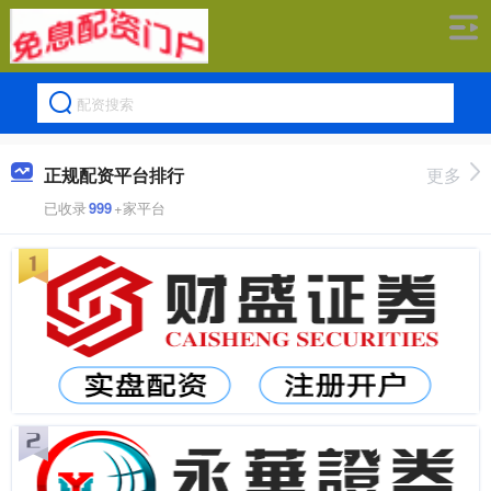
正规配资平台排行
更多
已收录
999
+家平台