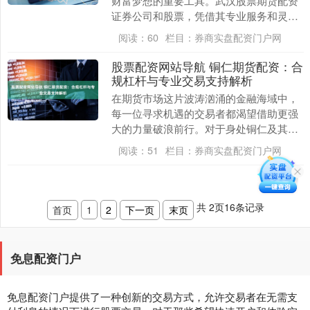
财富梦想的重要工具。武汉股票期货配资
证券公司和股票，凭借其专业服务和灵活
方案，为投资人提供强有力的支持。 股票
阅读：
60
栏目：
券商实盘配资门户网
配资的优势显而....
股票配资网站导航 铜仁期货配资：合
规杠杆与专业交易支持解析
在期货市场这片波涛汹涌的金融海域中，
每一位寻求机遇的交易者都渴望借助更强
大的力量破浪前行。对于身处铜仁及其周
边地区的投资者而言，“期货配资”这一工
阅读：
51
栏目：
券商实盘配资门户网
具，如同一把双....
共
2
页
16
条记录
首页
1
2
下一页
末页
免息配资门户
免息配资门户提供了一种创新的交易方式，允许交易者在无需支