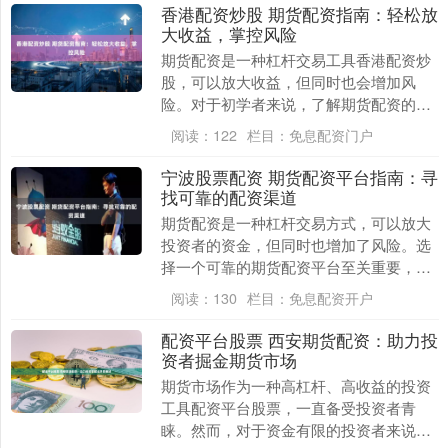
香港配资炒股 期货配资指南：轻松放
大收益，掌控风险
期货配资是一种杠杆交易工具香港配资炒
股，可以放大收益，但同时也会增加风
险。对于初学者来说，了解期货配资的原
理和风险至关重要。 * **放大收益：**通过
阅读：
122
栏目：
免息配资门户
杠杆作用....
宁波股票配资 期货配资平台指南：寻
找可靠的配资渠道
期货配资是一种杠杆交易方式，可以放大
投资者的资金，但同时也增加了风险。选
择一个可靠的期货配资平台至关重要，以
确保资金安全和交易顺利。 期货配资虽然
阅读：
130
栏目：
免息配资开户
能够放大收益，....
配资平台股票 西安期货配资：助力投
资者掘金期货市场
期货市场作为一种高杠杆、高收益的投资
工具配资平台股票，一直备受投资者青
睐。然而，对于资金有限的投资者来说，