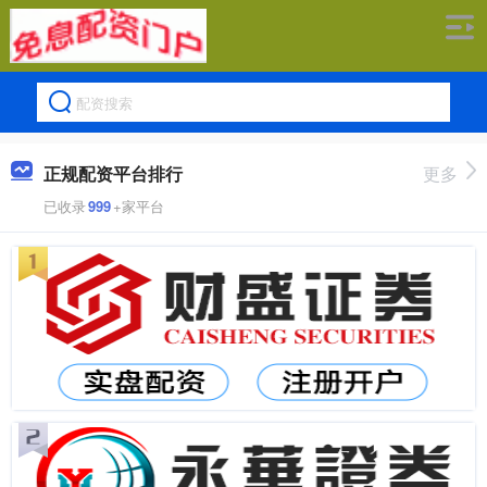
正规配资平台排行
更多
已收录
999
+家平台