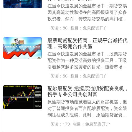
在当今快速发展的金融市场中，期货交易
因其高流动性和潜在的高回报吸引了众多
投资者。然而，传统期货交易的高门槛和
复杂流程往往让许多潜在投资者望而却
阅读：
86
栏目：
免息配资开户
步。正是在这样的背....
股票期货配资招商，正规平台诚招代
理，高返佣合作共赢
在当今快速发展的金融市场中，股票期货
配资作为一种灵活高效的投资工具，正吸
引着越来越多投资者的目光。随着市场需
求的不断增长，配资行业也迎来了新的发
阅读：
56
栏目：
免息配资门户
展机遇。我们作为....
配炒股配资 把握原油期货配资良机，
携手专业公司共创财富
原油期货市场蕴藏着巨大的财富机遇，但
对于普通投资者而言配炒股配资，资金限
制往往成为阻碍。此时，原油期货配资便
成为一种有效的解决方案。 为了帮助投资
阅读：
179
栏目：
免息配资开户
者找到最适合自....