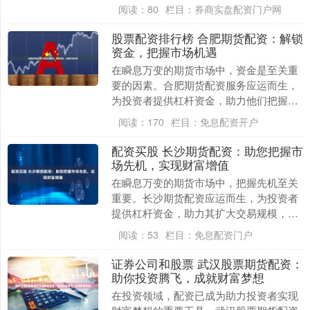
参与期货交易往往面临着资金不足的困
阅读：
80
栏目：
券商实盘配资门户网
境。西安期货配资应运....
股票配资排行榜 合肥期货配资：解锁
资金，把握市场机遇
在瞬息万变的期货市场中，资金是至关重
要的因素。合肥期货配资服务应运而生，
为投资者提供杠杆资金，助力他们把握市
场机遇，实现财富增值。 与传统投资方式
阅读：
170
栏目：
免息配资开户
相比，股票配资....
配资买股 长沙期货配资：助您把握市
场先机，实现财富增值
在瞬息万变的期货市场中，把握先机至关
重要。长沙期货配资应运而生，为投资者
提供杠杆资金，助力其扩大交易规模，提
升获利空间。 * **牛股配资：**老牌配资公
阅读：
53
栏目：
免息配资门户
司，拥....
证券公司和股票 武汉股票期货配资：
助你投资腾飞，成就财富梦想
在投资领域，配资已成为助力投资者实现