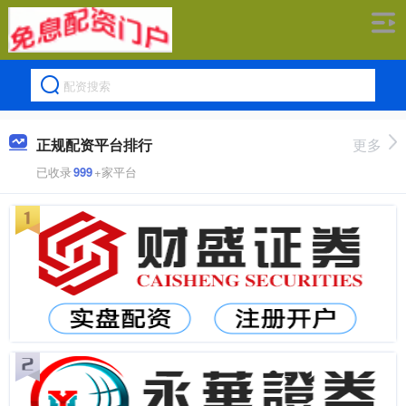
正规配资平台排行
更多
已收录
999
+家平台