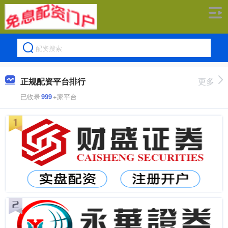
正规配资平台排行
更多
已收录
999
+家平台