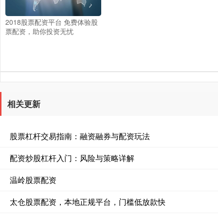
2018股票配资平台 免费体验股
票配资，助你投资无忧
相关更新
股票杠杆交易指南：融资融券与配资玩法
配资炒股杠杆入门：风险与策略详解
温岭股票配资
太仓股票配资，本地正规平台，门槛低放款快