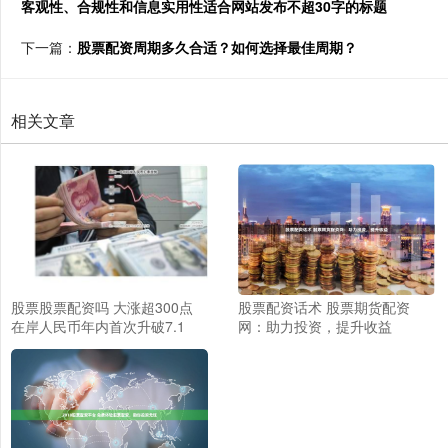
客观性、合规性和信息实用性适合网站发布不超30字的标题
下一篇：
股票配资周期多久合适？如何选择最佳周期？
相关文章
股票股票配资吗 大涨超300点
股票配资话术 股票期货配资
在岸人民币年内首次升破7.1
网：助力投资，提升收益