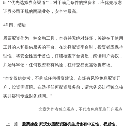
5. **优先选择券商渠道**：对于满足条件的投资者，应优先考虑
证券公司正规的两融业务，安全性最高。
## 四、结语
股票配资作为一种金融工具，本身并无绝对好坏，关键在于使用
工具的人和提供服务的平台。在选择配资平台时，投资者应保持
理性，将安全性置于首位，仔细核查平台资质，阅读用户协议，
并始终牢记：任何投资都有风险，杠杆交易更需敬畏市场。
*本文仅供参考，不构成任何投资建议。市场有风险免息配资开
户，投资需谨慎。在选择任何配资服务前，请您务必进行独立核
实并咨询专业财务顾问。*
文章为作者独立观点，不代表免息配资门户观点
上一篇：
股票操盘 武汉炒股配资随机生成含有中立性、权威性、