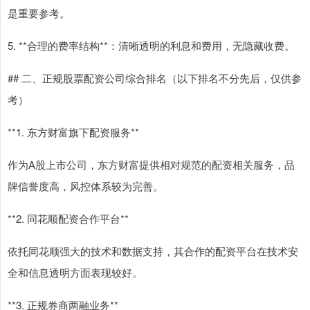
是重要参考。
5. **合理的费率结构**：清晰透明的利息和费用，无隐藏收费。
## 二、正规股票配资公司综合排名（以下排名不分先后，仅供参
考）
**1. 东方财富旗下配资服务**
作为A股上市公司，东方财富提供相对规范的配资相关服务，品
牌信誉度高，风控体系较为完善。
**2. 同花顺配资合作平台**
依托同花顺强大的技术和数据支持，其合作的配资平台在技术安
全和信息透明方面表现较好。
**3. 正规券商两融业务**