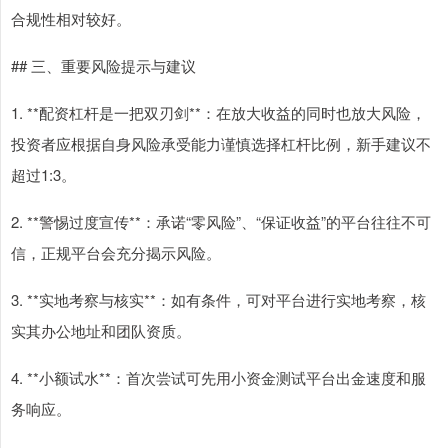
合规性相对较好。
## 三、重要风险提示与建议
1. **配资杠杆是一把双刃剑**：在放大收益的同时也放大风险，
投资者应根据自身风险承受能力谨慎选择杠杆比例，新手建议不
超过1:3。
2. **警惕过度宣传**：承诺“零风险”、“保证收益”的平台往往不可
信，正规平台会充分揭示风险。
3. **实地考察与核实**：如有条件，可对平台进行实地考察，核
实其办公地址和团队资质。
4. **小额试水**：首次尝试可先用小资金测试平台出金速度和服
务响应。