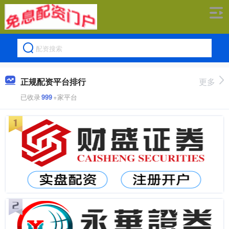
正规配资平台排行
更多
已收录
999
+家平台