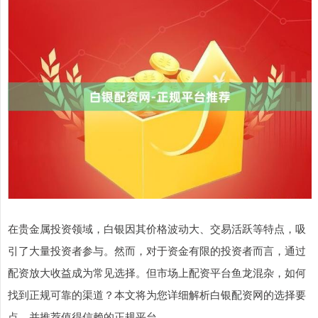
在贵金属投资领域，白银因其价格波动大、交易活跃等特点，吸
引了大量投资者参与。然而，对于资金有限的投资者而言，通过
配资放大收益成为常见选择。但市场上配资平台鱼龙混杂，如何
找到正规可靠的渠道？本文将为您详细解析白银配资网的选择要
点，并推荐值得信赖的正规平台。