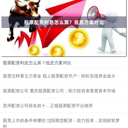
股票配资利息怎么算？低息方案对比
股票怎样看主力资金 线上股票配资开户：轻松实现资金放大
股票配资公司 重庆股票配资公司：助力投资者逐鹿资本市场
贵州配资公司排名前十，正规股票配资平台推荐
股票上市的条件有哪些 沈阳期货配资：助力投资，实现财富梦
想