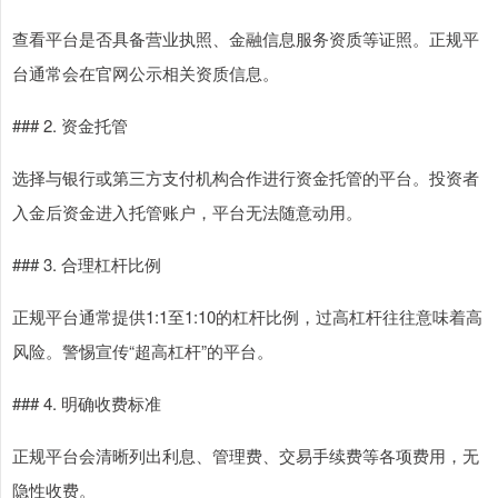
查看平台是否具备营业执照、金融信息服务资质等证照。正规平
台通常会在官网公示相关资质信息。
### 2. 资金托管
选择与银行或第三方支付机构合作进行资金托管的平台。投资者
入金后资金进入托管账户，平台无法随意动用。
### 3. 合理杠杆比例
正规平台通常提供1:1至1:10的杠杆比例，过高杠杆往往意味着高
风险。警惕宣传“超高杠杆”的平台。
### 4. 明确收费标准
正规平台会清晰列出利息、管理费、交易手续费等各项费用，无
隐性收费。