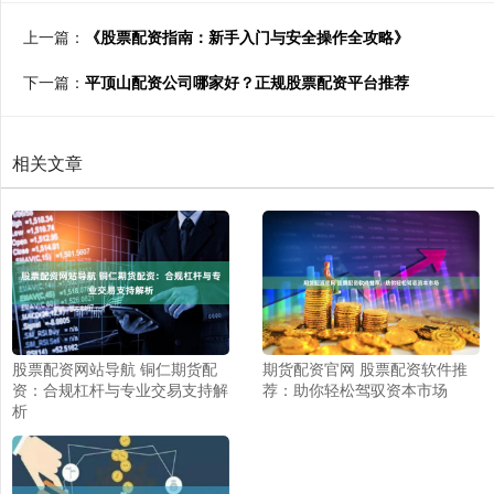
上一篇：
《股票配资指南：新手入门与安全操作全攻略》
下一篇：
平顶山配资公司哪家好？正规股票配资平台推荐
相关文章
股票配资网站导航 铜仁期货配
期货配资官网 股票配资软件推
资：合规杠杆与专业交易支持解
荐：助你轻松驾驭资本市场
析