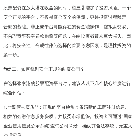
股票配资在放大潜在收益的同时，也显著增加了投资风险。一个
安全正规的平台，不仅是资金安全的保障，更是投资过程稳定、
合规的基础。非正规平台可能存在的资金池操作、虚拟盘交易、
不合理费率甚至卷款跑路等问题，会给投资者带来巨大损失。因
此，将安全性、合规性作为选择的首要考虑因素，是理性投资的
第一步。
### 二、如何甄别安全正规的配资公司？
在选择张家港的股票配资平台时，建议从以下几个核心维度进行
综合评估：
1. **监管与资质**：正规的平台通常具备清晰的工商注册信息、
相关的金融信息服务资质，并接受市场监管。投资者可通过“国家
企业信用信息公示系统”查询公司背景，确认其合法存续，无重大
违规记录。