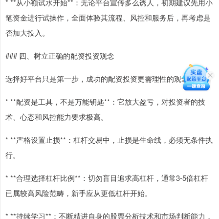
* **从小额试水开始**：无论平台宣传多么诱人，初期建议先用小
笔资金进行试操作，全面体验其流程、风控和服务后，再考虑是
否加大投入。
### 四、树立正确的配资投资观念
选择好平台只是第一步，成功的配资投资更需理性的观念：
* **配资是工具，不是万能钥匙**：它放大盈亏，对投资者的技
术、心态和风控能力要求极高。
* **严格设置止损**：杠杆交易中，止损是生命线，必须无条件执
行。
* **合理选择杠杆比例**：切勿盲目追求高杠杆，通常3-5倍杠杆
已属较高风险范畴，新手应从更低杠杆开始。
* **持续学习**：不断精进自身的股票分析技术和市场判断能力，