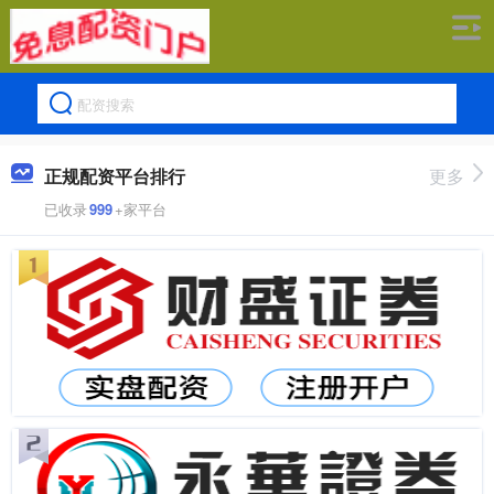
正规配资平台排行
更多
已收录
999
+家平台