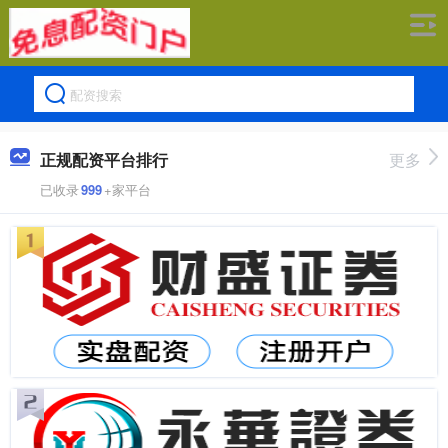
正规配资平台排行
更多
已收录
999
+家平台